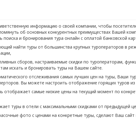
иветственную информацию о своей компании, чтобы посетителю
упомянуть об основных конкурентных преимуществах Вашей комп
 поиска и бронирования тура онлайн с оплатой банковской кар
яющий найти туры от большинства крупных туроператоров в реж
мации,
опливных сборов, настраиваемые скидки по туроператорам, функ
истам искать и бронировать туры на Вашем сайте.
оматического отслеживания самых лучших цен на туры, Ваши тур
перторов. Вы можете настроить отображение горящих туров из
ль отображает самые низкие цены на текущий момент по конкре
жает туры в отели с максимальными скидками от предыдущей ц
расочные фото с ценами на конкретные туры, сделают Ваш сайт