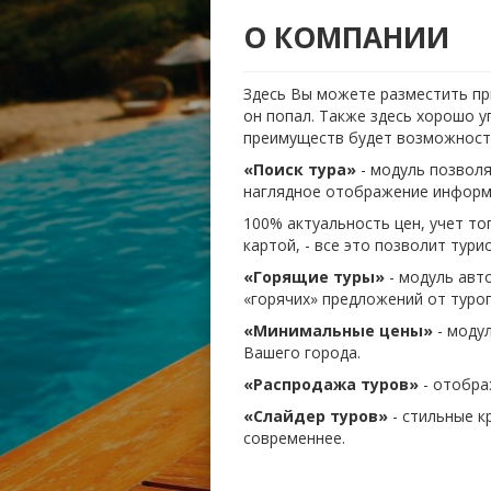
О КОМПАНИИ
Здесь Вы можете разместить пр
он попал. Также здесь хорошо 
преимуществ будет возможность
«Поиск тура»
- модуль позвол
наглядное отображение инфор
100% актуальность цен, учет т
картой, - все это позволит тур
«Горящие туры»
- модуль авт
«горячих» предложений от туро
«Минимальные цены»
- моду
Вашего города.
«Распродажа туров»
- отобра
«Слайдер туров»
- стильные к
современнее.